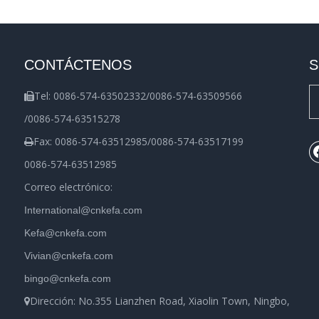
CONTÁCTENOS
S
Tel: 0086-574-63502332/0086-574-63509566

/0086-574-63515278
Fax: 0086-574-63512985/0086-574-63517199

0086-574-63512985
Correo electrónico:
International@cnkefa.com
Kefa@cnkefa.com
Vivian@cnkefa.com
bingo@cnkefa.com
Dirección: No.355 Lianzhen Road, Xiaolin Town, Ningbo,
