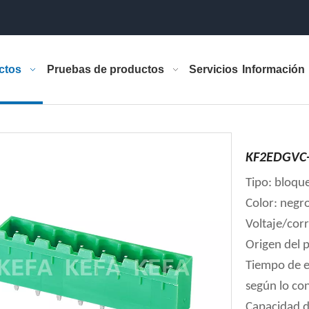
ctos
Pruebas de productos
Servicios
Información
KF2EDGVC-
Tipo: bloqu
Color: negr
Voltaje/cor
Origen del 
Tiempo de e
según lo co
Capacidad d