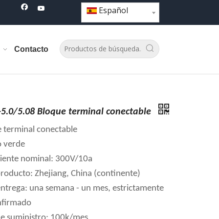
Español
Contacto
5.0/5.08 Bloque terminal conectable
e terminal conectable
o verde
riente nominal: 300V/10a
producto: Zhejiang, China (continente)
ntrega: una semana - un mes, estrictamente
nfirmado
e suministro: 100k/mes