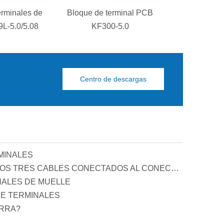
erminales de
Bloque de terminal PCB
Bloque de te
L-5.0/5.08
KF300-5.0
PCB KF129S
Centro de descargas
MINALES
PRINCIPIO Y FUNCIÓN DE LOS TRES CABLES CONECTADOS AL CONECTOR DE COMPENSACIÓN DE POTENCIA REACTIVA
NALES DE MUELLE
E TERMINALES
ERRA?