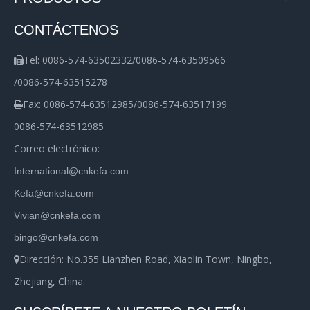
CONTÁCTENOS
Tel: 0086-574-63502332/0086-574-63509566

/0086-574-63515278
Fax: 0086-574-63512985/0086-574-63517199

0086-574-63512985
Correo electrónico:
International@cnkefa.com
Kefa@cnkefa.com
Vivian@cnkefa.com
bingo@cnkefa.com
Dirección: No.355 Lianzhen Road, Xiaolin Town, Ningbo,

Zhejiang, China.