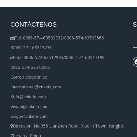
CONTÁCTENOS
S
Tel: 0086-574-63502332/0086-574-63509566

/0086-574-63515278
Fax: 0086-574-63512985/0086-574-63517199

0086-574-63512985
Correo electrónico:
International@cnkefa.com
Kefa@cnkefa.com
Vivian@cnkefa.com
bingo@cnkefa.com
Dirección: No.355 Lianzhen Road, Xiaolin Town, Ningbo,

Zhejiang, China.