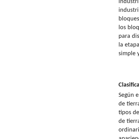
industr
industri
bloques
los blo
para di
la etap
simple y
Clasifi
Según e
de tier
tipos d
de tierr
ordinar
aparien