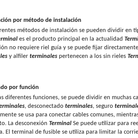
cación por método de instalación
erentes métodos de instalación se pueden dividir en ti
erminal
es el producto principal en la actualidad
Term
ión no requiere riel guía y se puede fijar directamente
les
y alfiler
terminales
pertenecen a los sin rieles
Ter
cado por función
as diferentes funciones, se puede dividir en muchas cat
erminales
, desconectado
terminales
, seguro
terminal
mente se usa para conectar cables comunes, mientras 
uito. La desconexión
Terminal
Se puede utilizar para ree
. El terminal de fusible se utiliza para limitar la corr