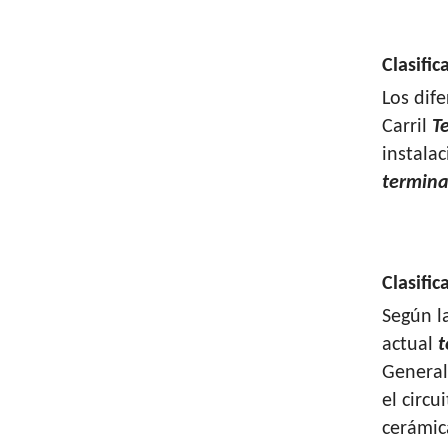
Clasifi
Los dif
Carril
T
instalac
termina
Clasifi
Según l
actual
t
General
el circ
cerámica