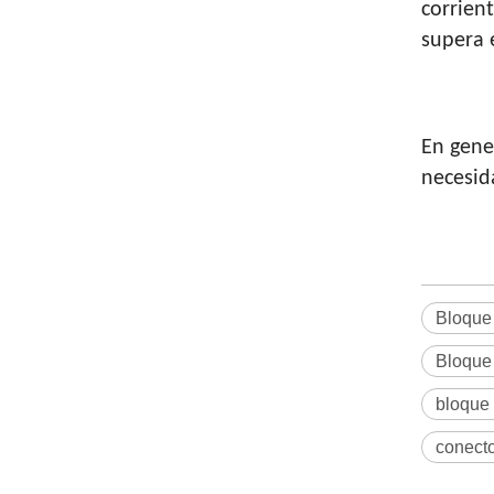
corrien
supera 
En gene
necesid
Bloque 
Bloque 
bloque
conecto