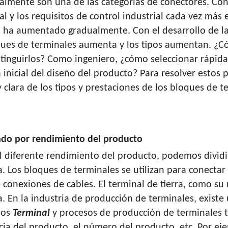
ialmente son una de las categorías de conectores. Con
al y los requisitos de control industrial cada vez más 
 ha aumentado gradualmente. Con el desarrollo de la 
ques de terminales aumenta y los tipos aumentan. ¿
stinguirlos? Como ingeniero, ¿cómo seleccionar rápi
a inicial del diseño del producto? Para resolver estos
 clara de los tipos y prestaciones de los bloques de t
cado por rendimiento del producto
l diferente rendimiento del producto, podemos dividi
ra. Los bloques de terminales se utilizan para conect
e conexiones de cables. El terminal de tierra, como su
a. En la industria de producción de terminales, existe
ios
Terminal
y procesos de producción de terminales te
cia del producto, el número del producto, etc. Por ej