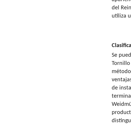
del Rei
utiliza 
Clasifi
Se puede
Tornill
método 
ventaja
de inst
terminal
Weidmül
product
disting