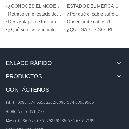
¿CONOCES EL MODELO DE BLOQUE DE TERMINALES?
ESTADO DEL MERCADO DE BLOQUES TERMINALES DE CHINA Y PREVISIÓN DE DESARROLLO
Retraso en el estado de la tecnología de conexión de cables de aleación de aluminio de China
¿Por qué el cable sufre un cortocircuito y se incendia?
Desventajas de los conectores de cables.
Conector de cable RF
¿Qué son los terminales preaislados?
¿QUÉ SABES SOBRE EL CONECTOR DE CABLE?
ENLACE RÁPIDO
PRODUCTOS
CONTÁCTENOS
Tel: 0086-574-63502332/0086-574-63509566

/0086-574-63515278
Fax: 0086-574-63512985/0086-574-63517199
