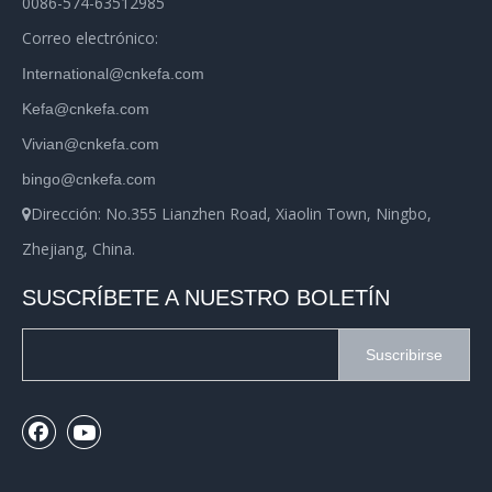
0086-574-63512985
Correo electrónico:
International@cnkefa.com
Kefa@cnkefa.com
Vivian@cnkefa.com
bingo@cnkefa.com
Dirección: No.355 Lianzhen Road, Xiaolin Town, Ningbo,

Zhejiang, China.
SUSCRÍBETE A NUESTRO BOLETÍN
Suscribirse