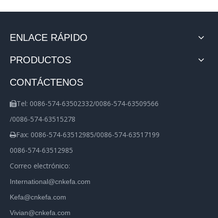
ENLACE RÁPIDO
PRODUCTOS
CONTÁCTENOS
Tel: 0086-574-63502332/0086-574-63509566

/0086-574-63515278
Fax: 0086-574-63512985/0086-574-63517199

0086-574-63512985
Correo electrónico:
International@cnkefa.com
Kefa@cnkefa.com
Vivian@cnkefa.com