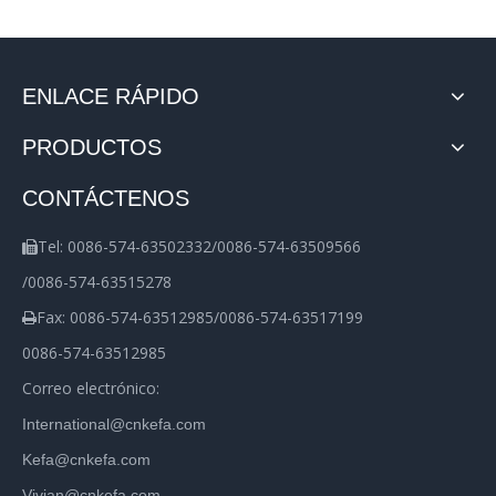
ENLACE RÁPIDO
PRODUCTOS
CONTÁCTENOS
Tel: 0086-574-63502332/0086-574-63509566

/0086-574-63515278
Fax: 0086-574-63512985/0086-574-63517199

0086-574-63512985
Correo electrónico:
International@cnkefa.com
Kefa@cnkefa.com
Vivian@cnkefa.com