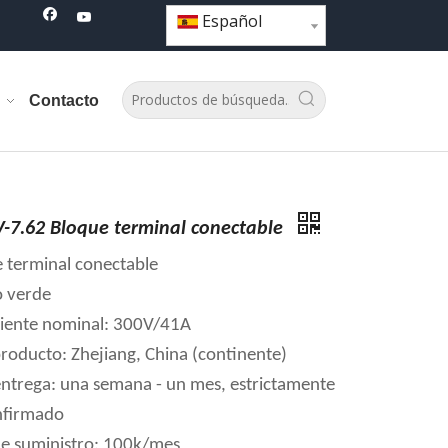
Español
Contacto
-7.62 Bloque terminal conectable
e terminal conectable
o verde
riente nominal: 300V/41A
producto: Zhejiang, China (continente)
ntrega: una semana - un mes, estrictamente
nfirmado
e suministro: 100k/mes