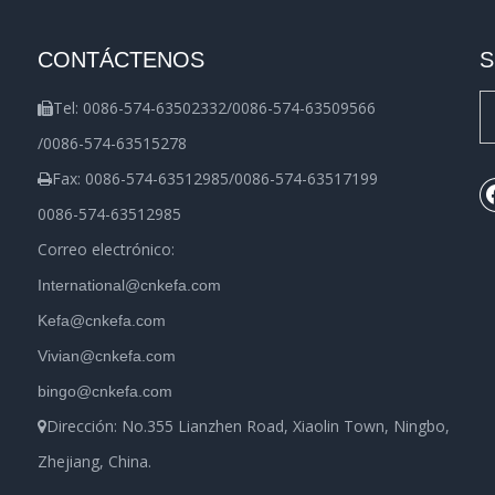
CONTÁCTENOS
S
Tel: 0086-574-63502332/0086-574-63509566

/0086-574-63515278
Fax: 0086-574-63512985/0086-574-63517199

0086-574-63512985
Correo electrónico:
International@cnkefa.com
Kefa@cnkefa.com
Vivian@cnkefa.com
bingo@cnkefa.com
Dirección: No.355 Lianzhen Road, Xiaolin Town, Ningbo,

Zhejiang, China.