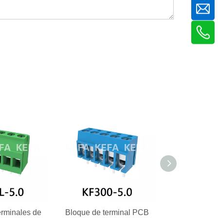
erminales de
Bloque de terminal PCB
Bloque de te