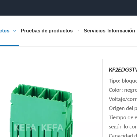
ctos
Pruebas de productos
Servicios
Información
KF2EDGSTV
Tipo: bloqu
Color: negr
Voltaje/cor
Origen del 
Tiempo de e
según lo co
Capacidad d