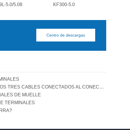
L-5.0/5.08
KF300-5.0
PCB KF129S
Centro de descargas
MINALES
PRINCIPIO Y FUNCIÓN DE LOS TRES CABLES CONECTADOS AL CONECTOR DE COMPENSACIÓN DE POTENCIA REACTIVA
NALES DE MUELLE
E TERMINALES
ERRA?