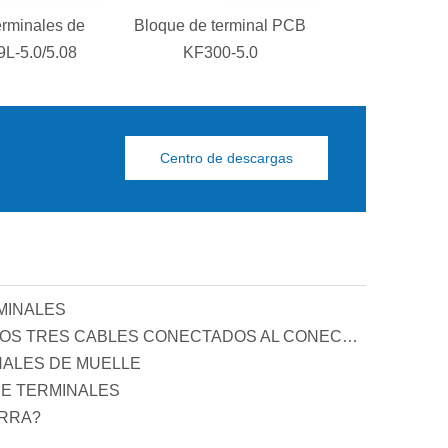
erminales de
Bloque de terminal PCB
Bloque de te
L-5.0/5.08
KF300-5.0
PCB KF129S
Centro de descargas
MINALES
PRINCIPIO Y FUNCIÓN DE LOS TRES CABLES CONECTADOS AL CONECTOR DE COMPENSACIÓN DE POTENCIA REACTIVA
NALES DE MUELLE
E TERMINALES
ERRA?