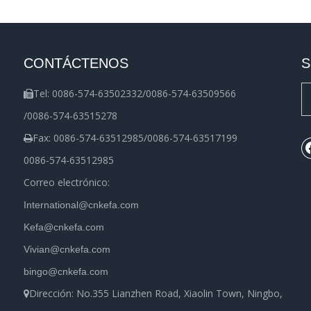
CONTÁCTENOS
S
Tel: 0086-574-63502332/0086-574-63509566

/0086-574-63515278
Fax: 0086-574-63512985/0086-574-63517199

0086-574-63512985
Correo electrónico:
International@cnkefa.com
Kefa@cnkefa.com
Vivian@cnkefa.com
bingo@cnkefa.com
Dirección: No.355 Lianzhen Road, Xiaolin Town, Ningbo,
