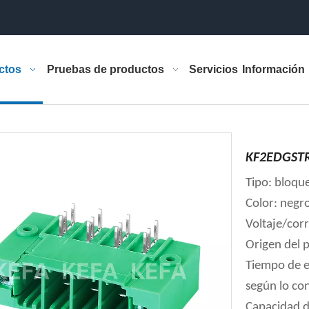
ctos
Pruebas de productos
Servicios
Información
KF2EDGSTR
Tipo: bloqu
Color: negr
Voltaje/cor
Origen del 
Tiempo de e
según lo co
Capacidad d