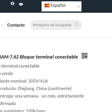
Español
Contacto
AM-7.62 Bloque terminal conectable
e terminal conectable
o verde
riente nominal: 300V/41A
producto: Zhejiang, China (continente)
ntrega: una semana - un mes, estrictamente
nfirmado
e suministro: 100k/mes