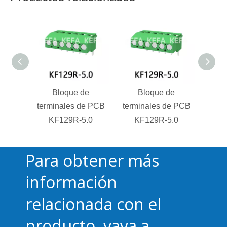
Bloque de
Bloque de
terminales de PCB
terminales de PCB
term
KF129R-5.0
KF129R-5.0
K
Para obtener más
información
relacionada con el
producto, vaya a