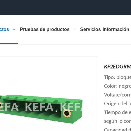
ctos
Pruebas de productos
Servicios
Información
KF2EDGRM-
Tipo: bloqu
Color: negr
Voltaje/cor
Origen del 
Tiempo de e
según lo co
Capacidad d