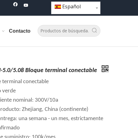
Español
Contacto
5.0/5.08 Bloque terminal conectable
e terminal conectable
o verde
riente nominal: 300V/10a
producto: Zhejiang, China (continente)
ntrega: una semana - un mes, estrictamente
nfirmado
e suministro: 100k/mes