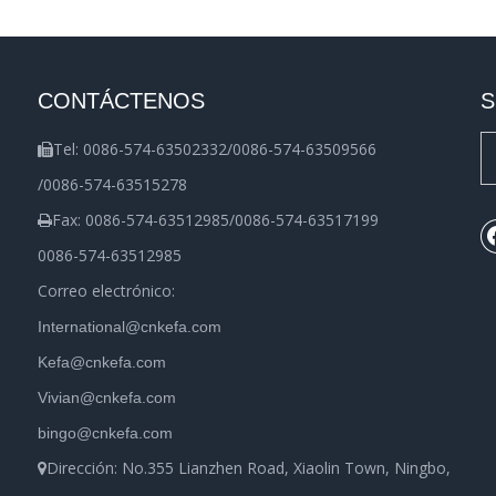
CONTÁCTENOS
S
Tel: 0086-574-63502332/0086-574-63509566

/0086-574-63515278
Fax: 0086-574-63512985/0086-574-63517199

0086-574-63512985
Correo electrónico:
International@cnkefa.com
Kefa@cnkefa.com
Vivian@cnkefa.com
bingo@cnkefa.com
Dirección: No.355 Lianzhen Road, Xiaolin Town, Ningbo,
