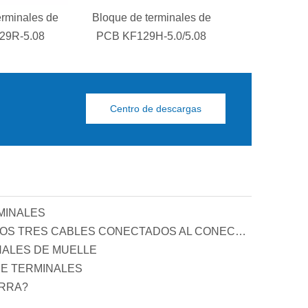
erminales de
Bloque de terminales de
Bloque de te
29R-5.08
PCB KF129H-5.0/5.08
PCB KF129B
Centro de descargas
MINALES
PRINCIPIO Y FUNCIÓN DE LOS TRES CABLES CONECTADOS AL CONECTOR DE COMPENSACIÓN DE POTENCIA REACTIVA
NALES DE MUELLE
E TERMINALES
ERRA?