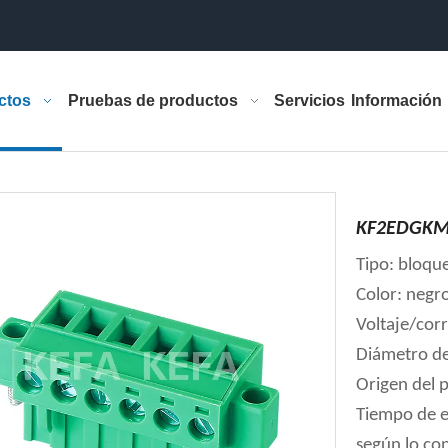
ctos
Pruebas de productos
Servicios
Información
KF2EDGKM-
Tipo: bloqu
Color: negr
Voltaje/cor
Diámetro de
Origen del 
Tiempo de e
según lo co