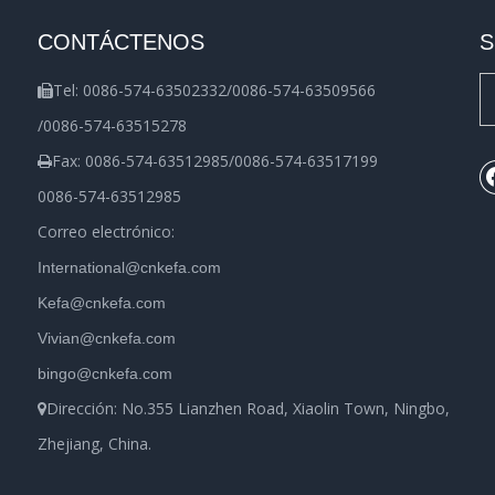
CONTÁCTENOS
S
Tel: 0086-574-63502332/0086-574-63509566

/0086-574-63515278
Fax: 0086-574-63512985/0086-574-63517199

0086-574-63512985
Correo electrónico:
International@cnkefa.com
Kefa@cnkefa.com
Vivian@cnkefa.com
bingo@cnkefa.com
Dirección: No.355 Lianzhen Road, Xiaolin Town, Ningbo,

Zhejiang, China.