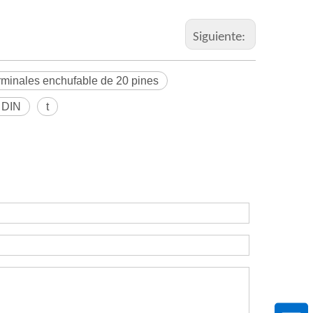
Siguiente:
rminales enchufable de 20 pines
l DIN
t