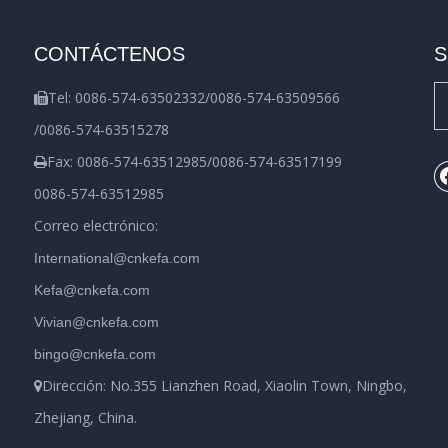
CONTÁCTENOS
S
Tel: 0086-574-63502332/0086-574-63509566

/0086-574-63515278
Fax: 0086-574-63512985/0086-574-63517199

0086-574-63512985
Correo electrónico:
International@cnkefa.com
Kefa@cnkefa.com
Vivian@cnkefa.com
bingo@cnkefa.com
Dirección: No.355 Lianzhen Road, Xiaolin Town, Ningbo,

Zhejiang, China.