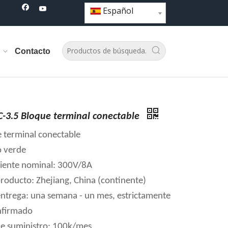
Español
Contacto
-3.5 Bloque terminal conectable
e terminal conectable
o verde
riente nominal: 300V/8A
producto: Zhejiang, China (continente)
ntrega: una semana - un mes, estrictamente
nfirmado
e suministro: 100k/mes