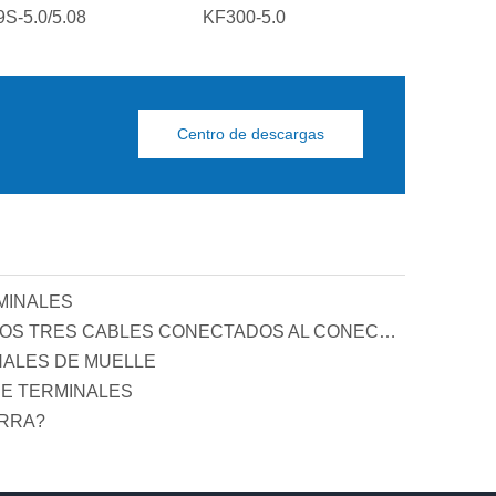
S-5.0/5.08
KF300-5.0
PCB KF129L
Centro de descargas
MINALES
PRINCIPIO Y FUNCIÓN DE LOS TRES CABLES CONECTADOS AL CONECTOR DE COMPENSACIÓN DE POTENCIA REACTIVA
NALES DE MUELLE
E TERMINALES
ERRA?