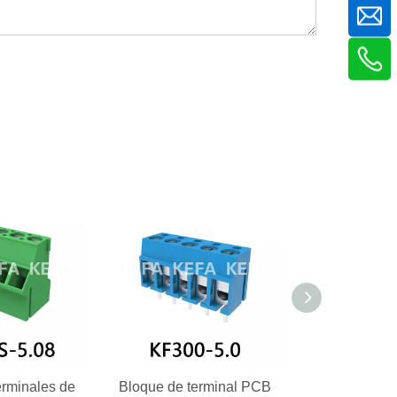
erminales de
Bloque de terminal PCB
Bloque de te