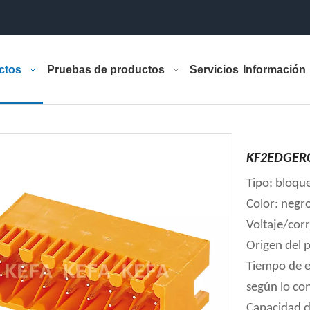
ctos
Pruebas de productos
Servicios
Información
KF2EDGERC
Tipo: bloqu
Color: negr
Voltaje/cor
Origen del 
Tiempo de e
según lo co
Capacidad d