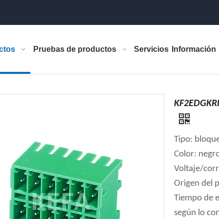
ctos
Pruebas de productos
Servicios
Información
KF2EDGKRH-
Tipo: bloqu
Color: negr
Voltaje/cor
Origen del 
Tiempo de e
según lo co