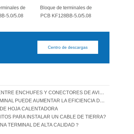
erminales de
Bloque de terminales de
Bloque de te
B-5.0/5.08
PCB KF128BB-5.0/5.08
PCB KF1
Centro de descargas
¿CUÁL ES LA DIFERENCIA ENTRE ENCHUFES Y CONECTORES DE AVIACIÓN?
MEJORAR LA CALIDAD TERMINAL PUEDE AUMENTAR LA EFICIENCIA DE PRODUCCIÓN DE LAS MÁQUINAS TERMINALES AUTOMÁTICAS
 DE HOJA CALENTADORA
ITOS PARA INSTALAR UN CABLE DE TIERRA?
NA TERMINAL DE ALTA CALIDAD？