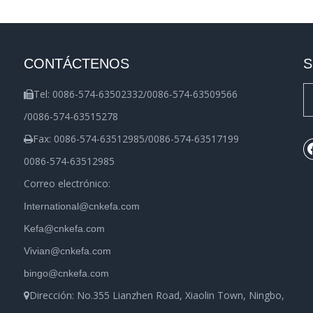
CONTÁCTENOS
S
Tel: 0086-574-63502332/0086-574-63509566

/0086-574-63515278
Fax: 0086-574-63512985/0086-574-63517199

0086-574-63512985
Correo electrónico:
International@cnkefa.com
Kefa@cnkefa.com
Vivian@cnkefa.com
bingo@cnkefa.com
Dirección: No.355 Lianzhen Road, Xiaolin Town, Ningbo,
