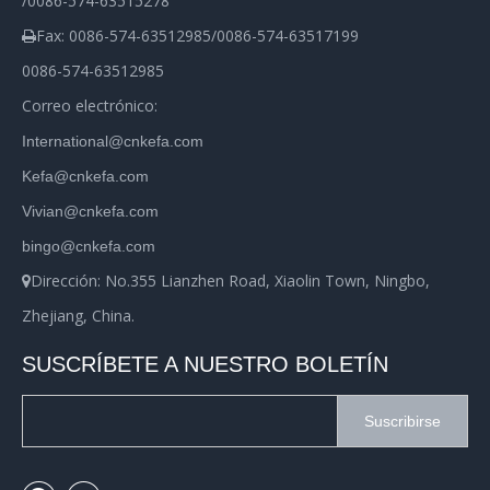
/0086-574-63515278
Fax: 0086-574-63512985/0086-574-63517199

0086-574-63512985
Correo electrónico:
International@cnkefa.com
Kefa@cnkefa.com
Vivian@cnkefa.com
bingo@cnkefa.com
Dirección: No.355 Lianzhen Road, Xiaolin Town, Ningbo,

Zhejiang, China.
SUSCRÍBETE A NUESTRO BOLETÍN
Suscribirse