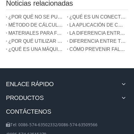
Noticias relacionadas
¿POR QUÉ NO SE PUEDEN CONECTAR DOS CABLES AL TERMINAL DE PRENSADO EN FRÍO AL MISMO TIEMPO?
¿QUÉ ES UN CONECTOR DE COCHE?
MÉTODO DE CÁLCULO DEL CONECTOR DE CABLE Y TERMINAL DE CABLEADO
LA APLICACIÓN DE CONECTORES EN SISTEMAS DE COMUNICACIÓN
MATERIALES PARA FABRICACIÓN DE TERMINALES
LA DIFERENCIA ENTRE FUENTE DE ALIMENTACIÓN CONMUTADA Y FUENTE DE ALIMENTACIÓN LINEAL MEDIANTE BLOQUES DE TERMINALES
¿POR QUÉ UTILIZAR TERMINALES?
DIFERENCIA ENTRE TERMINALES UTILIZADOS PARA DIFERENTES FUENTES DE ENERGÍA
¿QUÉ ES UNA MÁQUINA TERMINAL?
CÓMO PREVENIR FALLAS DEL CIRCUITO CAUSADA POR UN CABLEADO EQUIVOCADO
ENLACE RÁPIDO
PRODUCTOS
CONTÁCTENOS
Tel: 0086-574-63502332/0086-574-63509566
