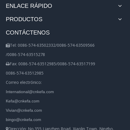
ENLACE RÁPIDO
PRODUCTOS
CONTÁCTENOS
Tel: 0086-574-63502332/0086-574-63509566

/0086-574-63515278
Fax: 0086-574-63512985/0086-574-63517199

0086-574-63512985
Correo electrónico:
International@cnkefa.com
Kefa@cnkefa.com
Vivian@cnkefa.com
bingo@cnkefa.com
Dirección: No.355 Lianzhen Road, Xiaolin Town, Ningbo,
