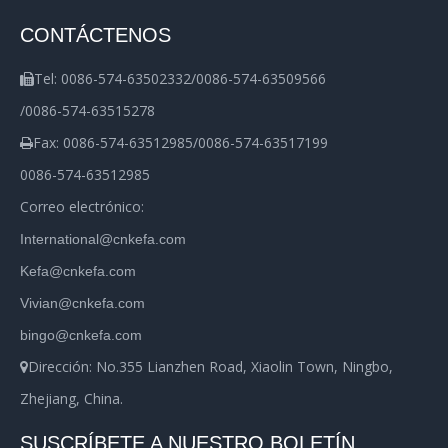
CONTÁCTENOS
Tel: 0086-574-63502332/0086-574-63509566

/0086-574-63515278
Fax: 0086-574-63512985/0086-574-63517199

0086-574-63512985
Correo electrónico:
International@cnkefa.com
Kefa@cnkefa.com
Vivian@cnkefa.com
bingo@cnkefa.com
Dirección: No.355 Lianzhen Road, Xiaolin Town, Ningbo,

Zhejiang, China.
SUSCRÍBETE A NUESTRO BOLETÍN