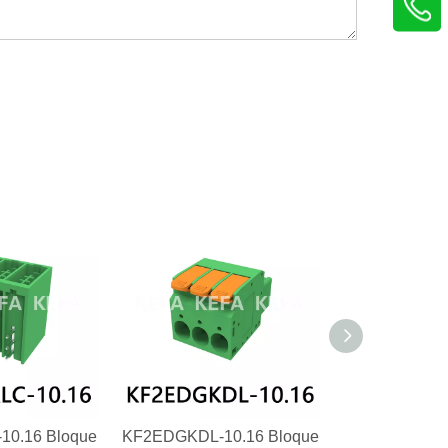
0.16 Bloque
KF2EDGKDL-10.16 Bloque
KF9EDV-6.35