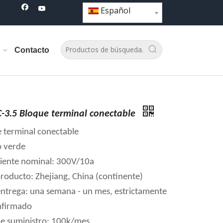
Español
Contacto
-3.5 Bloque terminal conectable
e terminal conectable
o verde
riente nominal: 300V/10a
producto: Zhejiang, China (continente)
ntrega: una semana - un mes, estrictamente
nfirmado
e suministro: 100k/mes