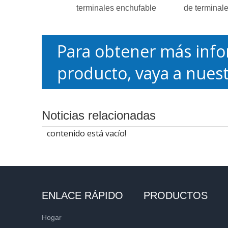
terminales enchufable
de terminal
Para obtener más info
producto, vaya a nuest
Noticias relacionadas
contenido está vacío!
ENLACE RÁPIDO
PRODUCTOS
Hogar