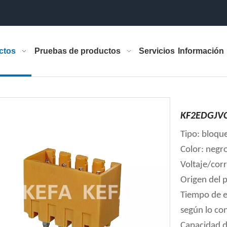
ctos
Pruebas de productos
Servicios
Información
KF2EDGJVC
Tipo: bloqu
Color: negr
Voltaje/cor
Origen del 
Tiempo de e
según lo co
Capacidad d