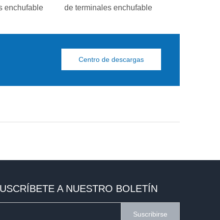
s enchufable
de terminales enchufable
terminales 
Centro de descargas
USCRÍBETE A NUESTRO BOLETÍN
Suscribirse