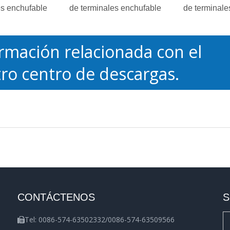
es enchufable
de terminales enchufable
de terminale
rmación relacionada con el
ro centro de descargas.
CONTÁCTENOS
S
Tel: 0086-574-63502332/0086-574-63509566
